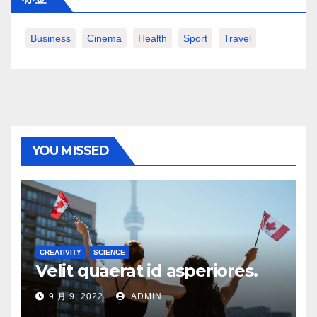
Business
Cinema
Health
Sport
Travel
YOU MISSED
CREATIVITY
SCIENCE
Velit quaerat id asperiores.
9 月 9, 2022
ADMIN