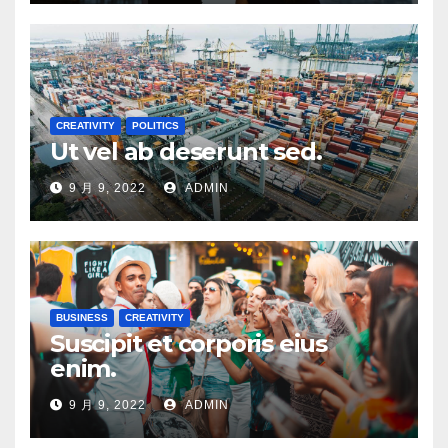
CREATIVITY
POLITICS
Ut vel ab deserunt sed.
9 月 9, 2022
ADMIN
BUSINESS
CREATIVITY
Suscipit et corporis eius
enim.
9 月 9, 2022
ADMIN