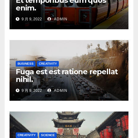
Et temporibus eum quos
enim.
9 月 9, 2022
ADMIN
BUSINESS
CREATIVITY
Fuga est est ratione repellat
nihil.
9 月 9, 2022
ADMIN
CREATIVITY
SCIENCE