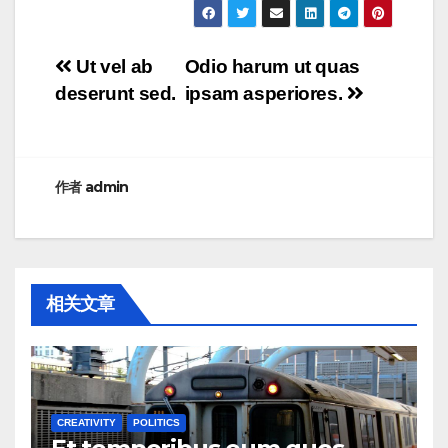
文
Ut vel ab
Odio harum ut quas
deserunt sed.
ipsam asperiores.
章
导
航
作者
admin
相关文章
CREATIVITY
POLITICS